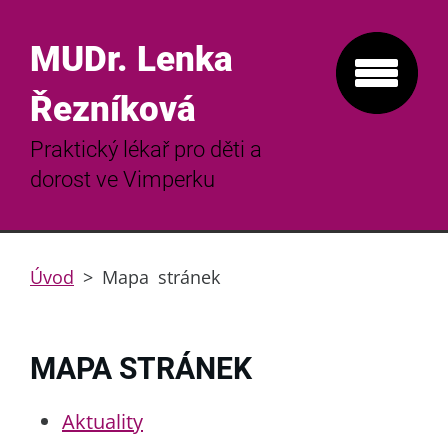
MUDr. Lenka
Řezníková
Praktický lékař pro děti a
dorost ve Vimperku
Úvod
>
Mapa stránek
MAPA STRÁNEK
Aktuality