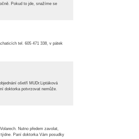
ročně. Pokud to jde, snažíme se
aticích tel. 605 471 338, v pátek
objednání ošetří MUDr.Liptáková
aní doktorka potvrzovat nemůže.
Volarech. Nutno předem zavolat,
ce týdne. Paní doktorka Vám posudky