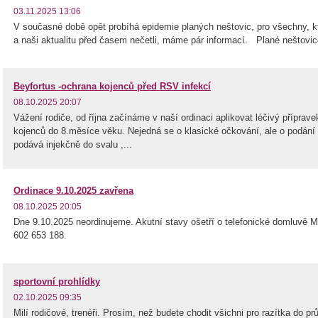
03.11.2025 13:06
V současné době opět probíhá epidemie planých neštovic, pro všechny, kt
a naši aktualitu před časem nečetli, máme pár informací. Plané neštovice 
Beyfortus -ochrana kojenců před RSV infekcí
08.10.2025 20:07
Vážení rodiče, od října začínáme v naší ordinaci aplikovat léčivý příprav
kojenců do 8.měsíce věku. Nejedná se o klasické očkování, ale o podání h
podává injekčně do svalu ,...
Ordinace 9.10.2025 zavřena
08.10.2025 20:05
Dne 9.10.2025 neordinujeme. Akutní stavy ošetří o telefonické domluvě M
602 653 188.
sportovní prohlídky
02.10.2025 09:35
Milí rodičové, trenéři. Prosím, než budete chodit všichni pro razítka do pr