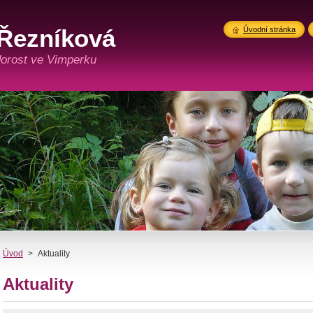
Řezníková
Úvodní stránka
 dorost ve Vimperku
Úvod
>
Aktuality
Aktuality