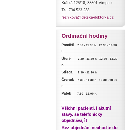
Krátká 125/18, 38501 Vimperk
Tel. 734 523 238
reznikov
a@detska
-doktork
a.cz
Ordinační hodiny
Pondělí
7.30 - 11.30 h. 12.30 - 14.30
h.
Úterý
7.30 - 11.30 h. 12.30 - 14.30
h.
Středa
7.30 - 11.30 h.
Čtvrtek
7.30 - 11.30 h. 12.30 -
18.00
h.
Pátek
7.30 - 12.00 h.
Všichni pacienti, i akutní
stavy, se telefonicky
objednávají !
Bez objednání nechoďte do