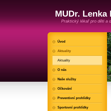
MUDr. Lenka 
Praktický lékař pro děti a
Úvod
Aktuality
Aktuality
O nás
Naše služby
Očkování
Preventivní prohlídky
Sportovní prohlídky