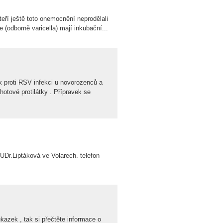
eří ještě toto onemocnění neprodělali
(odborně varicella) mají inkubační...
ek proti RSV infekci u novorozenců a
otové protilátky . Přípravek se
UDr.Liptáková ve Volarech. telefon
ůkazek , tak si přečtěte informace o