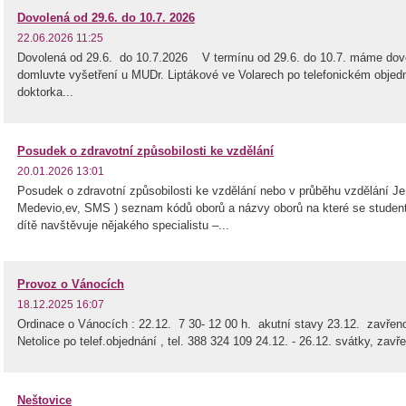
Dovolená od 29.6. do 10.7. 2026
22.06.2026 11:25
Dovolená od 29.6. do 10.7.2026 V termínu od 29.6. do 10.7. máme dovo
domluvte vyšetření u MUDr. Liptákové ve Volarech po telefonickém objedn
doktorka...
Posudek o zdravotní způsobilosti ke vzdělání
20.01.2026 13:01
Posudek o zdravotní způsobilosti ke vzdělání nebo v průběhu vzdělání Je
Medevio,ev, SMS ) seznam kódů oborů a názvy oborů na které se student 
dítě navštěvuje nějakého specialistu –...
Provoz o Vánocích
18.12.2025 16:07
Ordinace o Vánocích : 22.12. 7 30- 12 00 h. akutní stavy 23.12. zavřeno 
Netolice po telef.objednání , tel. 388 324 109 24.12. - 26.12. svátky, zavř
Neštovice