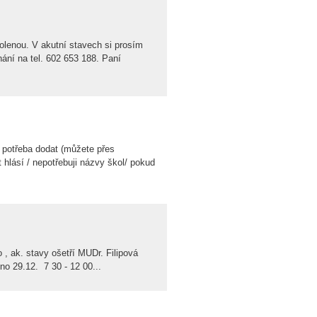
lenou. V akutní stavech si prosím
ání na tel. 602 653 188. Paní
 potřeba dodat (můžete přes
hlásí / nepotřebuji názvy škol/ pokud
, ak. stavy ošetří MUDr. Filipová
eno 29.12. 7 30 - 12 00...