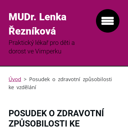
MUDr. Lenka
Řezníková
Praktický lékař pro děti a
dorost ve Vimperku
Úvod
>
Posudek o zdravotní způsobilosti
ke vzdělání
POSUDEK O ZDRAVOTNÍ
ZPŮSOBILOSTI KE