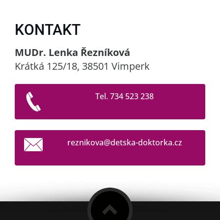
KONTAKT
MUDr. Lenka Řezníková
Krátká 125/18, 38501 Vimperk
Tel. 734 523 238
reznikov
a@detska
-doktork
a.cz