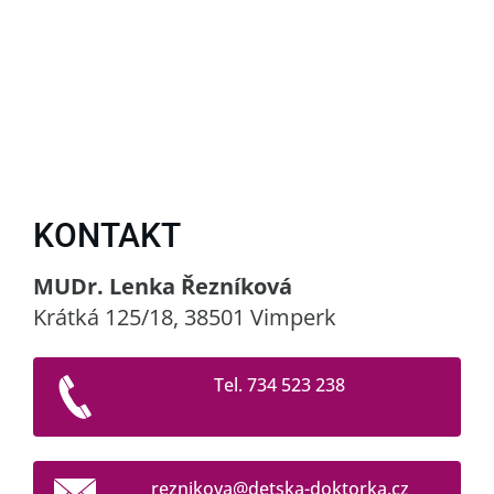
KONTAKT
MUDr. Lenka Řezníková
Krátká 125/18, 38501 Vimperk
Tel. 734 523 238
reznikov
a@detska
-doktork
a.cz