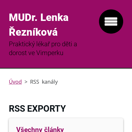
MUDr. Lenka
Řezníková
Praktický lékař pro děti a
dorost ve Vimperku
Úvod
>
RSS kanály
RSS EXPORTY
Všechny články