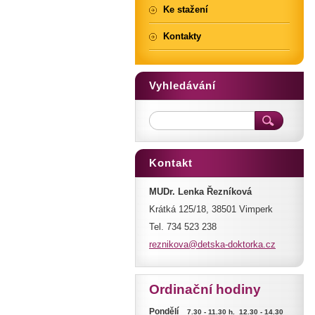
Ke stažení
Kontakty
Vyhledávání
Kontakt
MUDr. Lenka Řezníková
Krátká 125/18, 38501 Vimperk
Tel. 734 523 238
reznikov
a@detska
-doktork
a.cz
Ordinační hodiny
Pondělí
7.30 - 11.30 h. 12.30 - 14.30