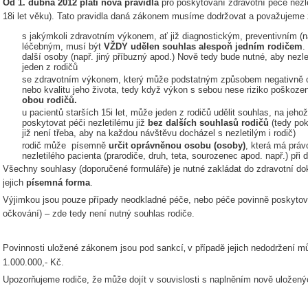
Od 1. dubna 2012 platí nová pravidla
pro poskytování zdravotní péče nezle
18i let věku). Tato pravidla daná zákonem musíme dodržovat a považujeme 
s jakýmkoli zdravotním výkonem, ať již diagnostickým, preventivním (na
léčebným, musí být
VŽDY udělen souhlas alespoň jedním rodičem
.
další osoby (např. jiný příbuzný apod.) Nově tedy bude nutné, aby nezl
jeden z rodičů
se zdravotním výkonem, který může podstatným způsobem negativně ovl
nebo kvalitu jeho života, tedy když výkon s sebou nese riziko poškozen
obou rodičů.
u pacientů starších 15i let, může jeden z rodičů udělit souhlas, na je
poskytovat péči nezletilému již
bez dalších souhlasů rodičů
(tedy pok
již není třeba, aby na každou návštěvu docházel s nezletilým i rodič)
rodič může písemně
určit oprávněnou osobu (osoby)
, která má práv
nezletilého pacienta (prarodiče, druh, teta, sourozenec apod. např.) při
Všechny souhlasy (doporučené formuláře) je nutné zakládat do zdravotní d
jejich
písemná forma
.
Výjimkou jsou pouze případy neodkladné péče, nebo péče povinně poskytov
očkování) – zde tedy není nutný souhlas rodiče.
Povinnosti uložené zákonem jsou pod sankcí
v případě jejich nedodržení m
,
1.000.000,- Kč.
Upozorňujeme rodiče, že může dojít v souvislosti s naplněním nově uložený