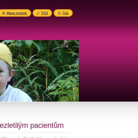
Mapa stránek
RSS
Tisk
nezletilým pacientům