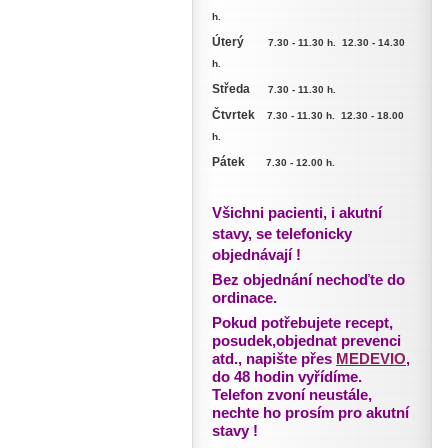
h.
Úterý
7.30 - 11.30 h. 12.30 - 14.30
h.
Středa
7.30 - 11.30 h.
Čtvrtek
7.30 - 11.30 h. 12.30 -
18.00
h.
Pátek
7.30 - 12.00 h.
Všichni pacienti, i akutní
stavy, se telefonicky
objednávají !
Bez objednání nechoďte do
ordinace.
Pokud potřebujete recept,
posudek,objednat prevenci
atd., napište přes
MEDEVIO
,
do 48 hodin vyřídíme.
Telefon zvoní neustále,
nechte ho prosím pro akutní
stavy !