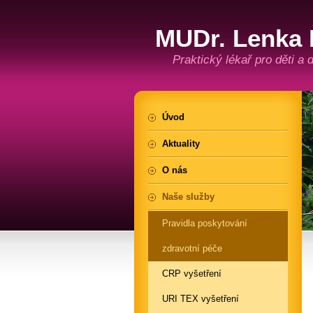
MUDr. Lenka 
Praktický lékař pro děti a
Úvod
Aktuality
O nás
Naše služby
Pravidla poskytování
zdravotní péče
CRP vyšetření
URI TEX vyšetření