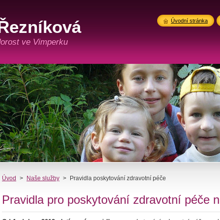
Řezníková
Úvodní stránka
 dorost ve Vimperku
Úvod
>
Naše služby
>
Pravidla poskytování zdravotní péče
Pravidla pro poskytování zdravotní péče 