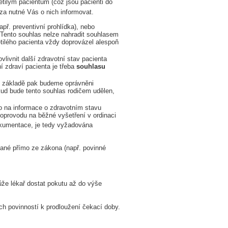
tilým pacientům (což jsou pacienti do
za nutné Vás o nich informovat.
př. preventivní prohlídka), nebo
 Tento souhlas nelze nahradit souhlasem
etilého pacienta vždy doprovázel alespoň
ivnit další zdravotní stav pacienta
í zdraví pacienta je třeba
souhlasu
hož základě pak budeme oprávněni
ud bude tento souhlas rodičem udělen,
o na informace o zdravotním stavu
 doprovodu na běžné vyšetření v ordinaci
okumentace, je tedy vyžadována
ané přímo ze zákona (např. povinné
ůže lékař dostat pokutu až do výše
ch povinností k prodloužení čekací doby.