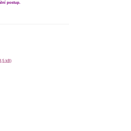
lní postup.
3,5 kB)