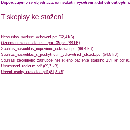
Doporučujeme se objednávat na neakutní vyšetření a dohodnout optimá
Tiskopisy ke stažení
Nesouhlas_povinne_ockovani.pdf (62,4 kB)
Oznameni_soudu_dle_ust._par._35.pdf (88 kB)
Souhlas_nesouhlas_nepovinne_ockovani.pdf (66,4 kB)
Souhlas_nesouhlas_s_poskytnutim_zdravotnich_sluzeb.pdf (64,5 kB)
Souhlas_zakonneho_zastupce_nezletileho_pacienta_starsiho_15ti_let.pdf (8
Upozorneni_rodicum.pdf (69,7 kB)
Urceni_osoby_prarodice.pdf (81,8 kB)