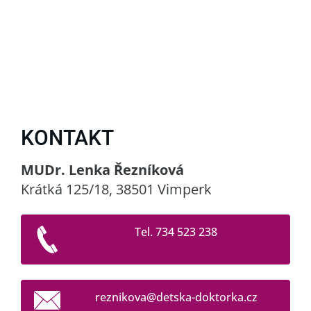
KONTAKT
MUDr. Lenka Řezníková
Krátká 125/18, 38501 Vimperk
Tel. 734 523 238
reznikov
a@detska
-doktork
a.cz