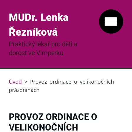
MUDr. Lenka
Řezníková
Praktický lékař pro děti a
dorost ve Vimperku
Úvod
>
Provoz ordinace o velikonočních
prázdninách
PROVOZ ORDINACE O
VELIKONOČNÍCH