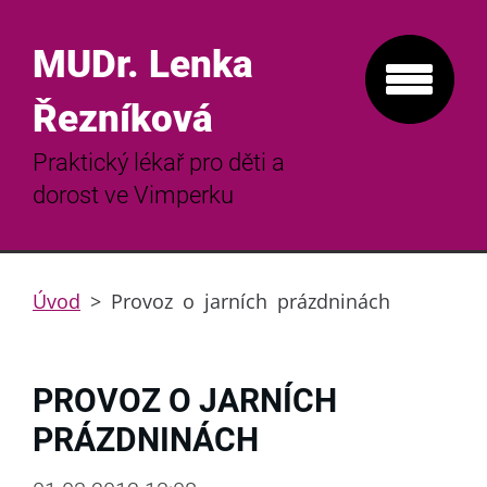
MUDr. Lenka
Řezníková
Praktický lékař pro děti a
dorost ve Vimperku
Úvod
>
Provoz o jarních prázdninách
PROVOZ O JARNÍCH
PRÁZDNINÁCH