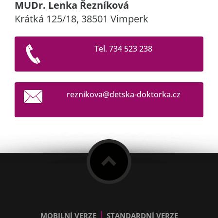
MUDr. Lenka Řezníková
Krátká 125/18, 38501 Vimperk
Tel. 734 523 238
reznikov
a@detska
-doktork
a.cz
|
MOBILNÍ VERZE
STANDARDNÍ VERZE