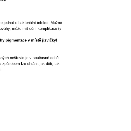
e jednat o bakteriální infekci. Možné
nováhy, může mít oční komplikace (v
hy pigmentace v místě jizvičky!
laných neštovic je v současné době
 způsobem lze chránit jak děti, tak
i!