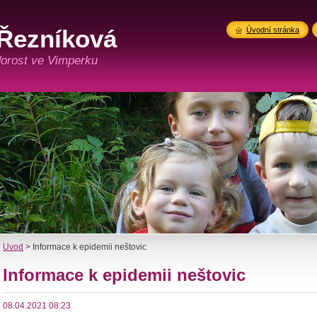
Řezníková
Úvodní stránka
 dorost ve Vimperku
Úvod
>
Informace k epidemii neštovic
Informace k epidemii neštovic
08.04.2021 08:23