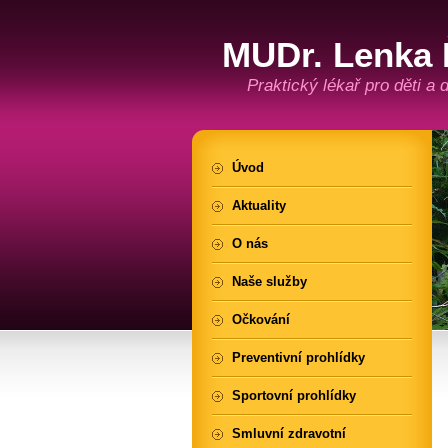
MUDr. Lenka 
Praktický lékař pro děti a
Úvod
Aktuality
O nás
Naše služby
Očkování
Preventivní prohlídky
Sportovní prohlídky
Smluvní zdravotní