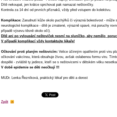
Dítě nekoupat, jen krátce sprchovat pak namazat neštovičky.
Kontrola za 14 dní od prvních příznaků, vždy před vstupem do kolektivu.
Komplikace:
Zarudnutí kůže okolo puchýřků či výrazná bolestivost - může s
neurologické komplikace - dítě je zmatené, výrazně spavé, má poruchy rov
případě výsevu těsně okolo očí).
Dítě ani po vyloupání neštoviček nesmí na sluníčko, aby nemělo poruc
V případě komplikací vždy kontaktujte lékaře!
Očkování proti planým neštovicím:
Velice účinným opatřením proti viru p
očkování vakcínou, která obsahuje živou, avšak oslabenou formu viru. Tímto
dospělé - zvláště ty jedince, kteří se s neštovicemi v dětském věku nesetkal
V době epidemie se děti neočkují !!!
MUDr. Lenka Řezníková, praktický lékař pro děti a dorost
Zpět