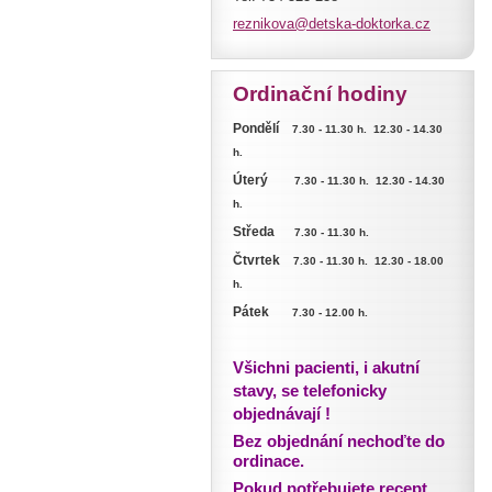
reznikov
a@detska
-doktork
a.cz
Ordinační hodiny
Pondělí
7.30 - 11.30 h. 12.30 - 14.30
h.
Úterý
7.30 - 11.30 h. 12.30 - 14.30
h.
Středa
7.30 - 11.30 h.
Čtvrtek
7.30 - 11.30 h. 12.30 -
18.00
h.
Pátek
7.30 - 12.00 h.
Všichni pacienti, i akutní
stavy, se telefonicky
objednávají !
Bez objednání nechoďte do
ordinace.
Pokud potřebujete recept,