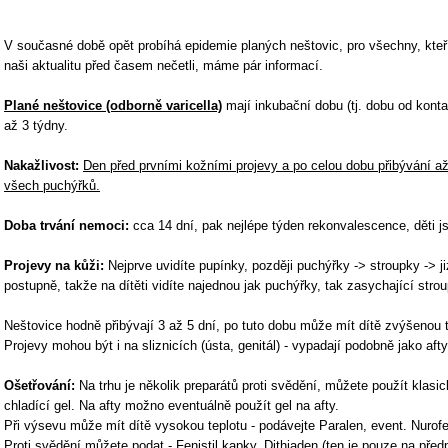
V současné době opět probíhá epidemie planých neštovic, pro všechny, kteří
naši aktualitu před časem nečetli, máme pár informací.
Plané neštovice (odborně varicella)
mají inkubační dobu (tj. dobu od kont
až 3 týdny.
Nakažlivost:
Den před prvními kožními projevy a po celou dobu přibývání a
všech puchýřků.
Doba trvání nemoci:
cca 14 dní, pak nejlépe týden rekonvalescence, děti j
Projevy na kůži:
Nejprve uvidíte pupínky, později puchýřky -> stroupky -> jiz
postupně, takže na dítěti vidíte najednou jak puchýřky, tak zasychající strou
Neštovice hodně přibývají 3 až 5 dní, po tuto dobu může mít dítě zvýšenou t
Projevy mohou být i na sliznicích (ústa, genitál) - vypadají podobně jako afty
Ošetřování:
Na trhu je několik preparátů proti svědění, můžete použít klas
chladící gel. Na afty možno eventuálně použít gel na afty.
Při výsevu může mít dítě vysokou teplotu - podávejte Paralen, event. Nurof
Proti svědění můžete podat - Fenistil kapky, Dithiaden (ten je pouze na předp