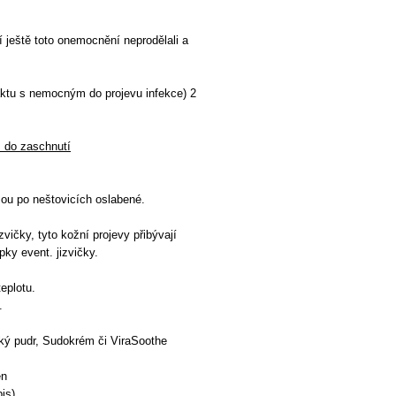
 ještě toto onemocnění neprodělali a
aktu s nemocným do projevu infekce) 2
ž do zaschnutí
sou po neštovicích oslabené.
vičky, tyto kožní projevy přibývají
pky event. jizvičky.
eplotu.
.
ický pudr, Sudokrém či ViraSoothe
en
is).