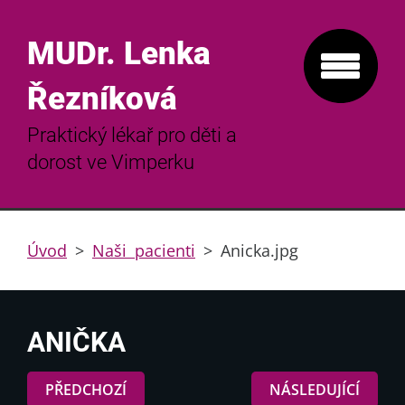
MUDr. Lenka
Řezníková
Praktický lékař pro děti a
dorost ve Vimperku
Úvod
>
Naši pacienti
>
Anicka.jpg
ANIČKA
PŘEDCHOZÍ
NÁSLEDUJÍCÍ